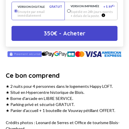
VERSION IMPRIMÉE
€
VERSION DIGITALE
GRATUIT
+
5.99
*
Envoyée par email
Expédié en 24h jours ouvrés
immédiatement
+ délais de la poste.
350
€
- Acheter
Ce bon comprend
★ 2 nuits pour 4 personnes dans le logements Happy LOFT.
★ Situé en Hypercentre historique de Blois.
★ Borne d'arcade en LIBRE SERVICE.
★ Parking privé et sécurisé GRATUIT.
★ Panier d'accueil + 1 bouteille de Vouvray pétillant OFFERT.
Crédits photos : Leonard de Serres et Office de tourisme Blois-
Chambord